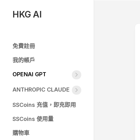
Skip
to
HKG AI
content
免費註冊
我的帳戶
OPENAI GPT
GPT
4o
ANTHROPIC CLAUDE
CLAUDE
GPT
3
3.5
SSCoins 充值，即充即用
簡
TURBO
介
GPT
SSCoins 使用量
CLAUDE
4
3
TURBO
購物車
HAIKU