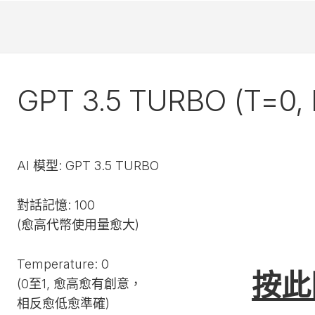
GPT 3.5 TURBO (T=0,
AI 模型: GPT 3.5 TURBO
TEMPERATURE
上
=
文
對話記憶: 100
0
記
TEMPERATURE
上
(愈高代幣使用量愈大)
憶
TEMPERATURE
=
上
文
=
=
0
文
記
0
0.5
Temperature: 0
記
憶
TEMPERATURE
TEMPERATURE
上
上
按此
上
憶
=
上
(0至1, 愈高愈有創意，
TEMPERATURE
=
=
上
文
文
文
=
5
文
=
0.5
0
文
記
記
相反愈低愈準確)
記
0
記
1
記
上
憶
憶